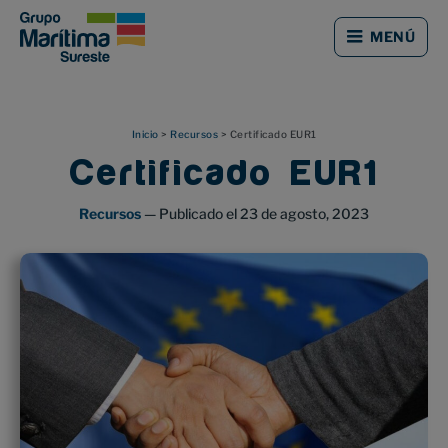
Saltar
Saltar
al
al
MENÚ
contenido
pie
principal
de
página
Inicio
>
Recursos
> Certificado EUR1
Certificado EUR1
Recursos
—
Publicado el
23 de agosto, 2023