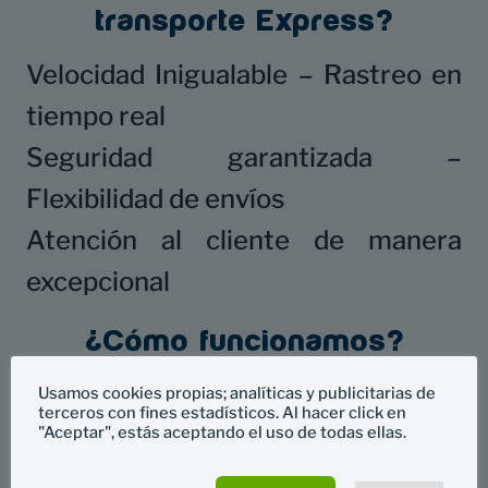
transporte Express?
Velocidad Inigualable – Rastreo en
tiempo real
Seguridad garantizada –
Flexibilidad de envíos
Atención al cliente de manera
excepcional
¿Cómo funcionamos?
Cotización rápida – Reserva fácil –
Usamos cookies propias; analíticas y publicitarias de
terceros con fines estadísticos. Al hacer click en
Recogida eficiente
"Aceptar", estás aceptando el uso de todas ellas.
Entrega puntual