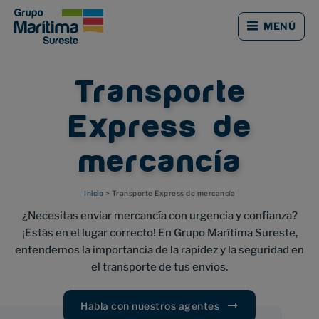
Saltar
Saltar
al
al
MENÚ
contenido
pie
principal
de
página
Transporte
Express de
mercancía
Inicio
> Transporte Express de mercancía
¿Necesitas enviar mercancía con urgencia y confianza?
¡Estás en el lugar correcto! En Grupo Marítima Sureste,
entendemos la importancia de la rapidez y la seguridad en
el transporte de tus envíos.
Habla con nuestros agentes