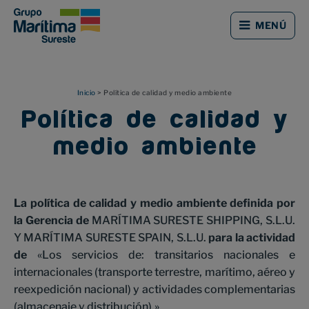
Saltar
Saltar
al
al
MENÚ
contenido
pie
principal
de
página
Inicio
> Política de calidad y medio ambiente
Política de calidad y
medio ambiente
La política de calidad y medio ambiente definida por
la Gerencia de
MARÍTIMA SURESTE SHIPPING, S.L.U.
Y MARÍTIMA SURESTE SPAIN, S.L.U.
para la actividad
de
«Los servicios de: transitarios nacionales e
internacionales (transporte terrestre, marítimo, aéreo y
reexpedición nacional) y actividades complementarias
(almacenaje y distribución).»