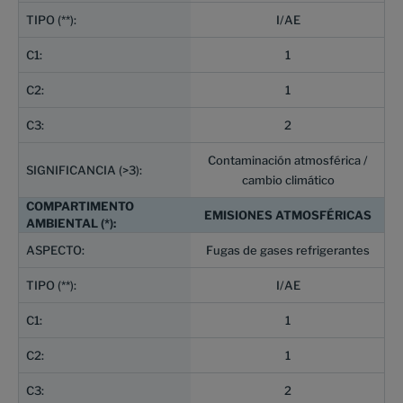
I/AE
1
1
2
Contaminación atmosférica /
cambio climático
EMISIONES ATMOSFÉRICAS
Fugas de gases refrigerantes
I/AE
1
1
2