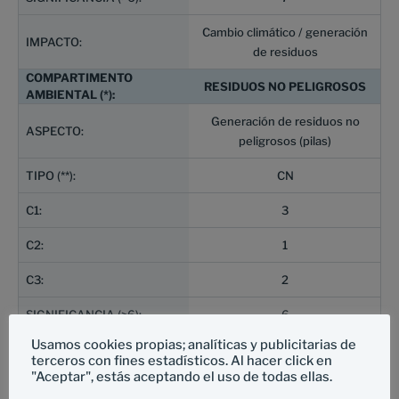
Cambio climático / generación
de residuos
RESIDUOS NO PELIGROSOS
Generación de residuos no
peligrosos (pilas)
CN
3
1
2
6
Usamos cookies propias; analíticas y publicitarias de
Contaminación del suelo y
terceros con fines estadísticos. Al hacer click en
aguas / cambio Climático
"Aceptar", estás aceptando el uso de todas ellas.