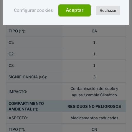
RESIDUOS NO PELIGROSOS
Aceptar
Configurar cookies
Rechazar
Generación de residuos
informáticos
CA
1
1
1
3
Contaminación del suelo y
aguas / cambio Climático
RESIDUOS NO PELIGROSOS
Medicamentos caducados
CN