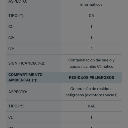
informáticos
CA
1
1
2
Contaminación del suelo y
aguas / cambio Climático
RESIDUOS PELIGROSOS
Generación de residuos
peligrosos (extintores vacíos)
I/AE
1