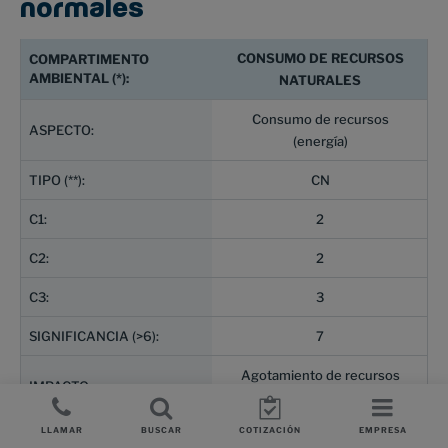
normales
CONSUMO DE RECURSOS
NATURALES
Consumo de recursos
(energía)
CN
2
2
3
7
Agotamiento de recursos
Naturales
LLAMAR
BUSCAR
COTIZACIÓN
EMPRESA
CONSUMO DE RECURSOS