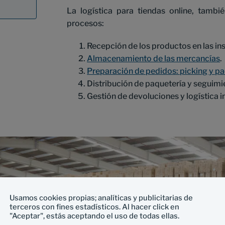
La logística para tiendas online, tambié
procesos:
Recepción de los productos en las ins
Almacenamiento de las mercancías
.
Preparación de pedidos: picking y p
Distribución de paquetería y seguimi
Gestión de devoluciones y logística i
Usamos cookies propias; analíticas y publicitarias de
terceros con fines estadísticos. Al hacer click en
"Aceptar", estás aceptando el uso de todas ellas.