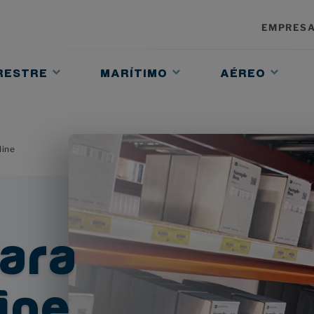
EMPRES
DELEGACIONES
RESTRE
MARÍTIMO
AÉREO
CERTIFICACION
TRABAJA CON 
ARRETERA
TRANSPORTE EN CONTENEDORES
EXPRESS AÉREO
ALMACENAJ
 ESPECIALES
MERCANCÍA PELIGROSA IMO
CHÁRTER AÉREO
PICKING Y 
GROSA ADR
BREAK BULK Y PROJECT CARGO
LOGÍSTICA 
line
POR CARRETERA
VENTA DE CONTENEDORES
MERCANCÍA
RESS
FLEXITANK
MUDANZAS
ROVIARIO DE MERCANCÍAS
ara
ine