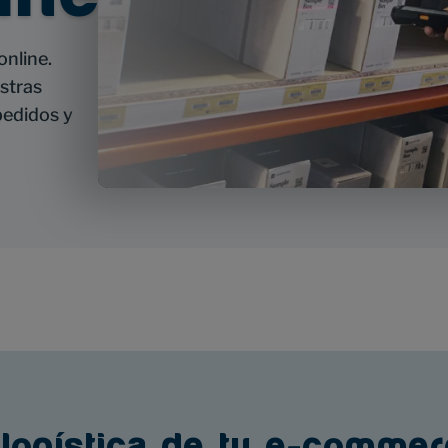
online.
stras
pedidos y
 logística de tu e-commer