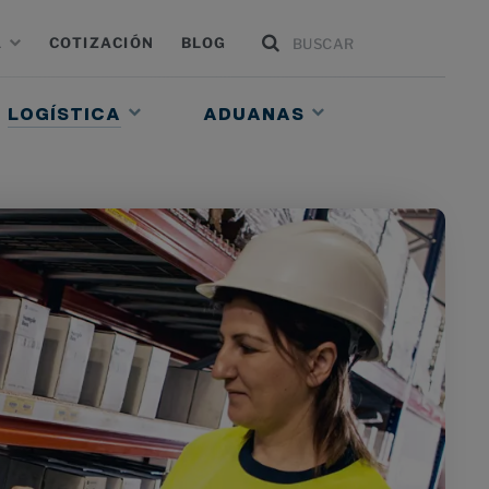
A
COTIZACIÓN
BLOG
LOGÍSTICA
ADUANAS
ES
NOSOTROS
E DE MERCANCÍAS
AGENTES DE ADUANAS
PACKING
DEPÓSITO ADUANERO ADT
PARA TIENDAS ONLINE
DEPÓSITO LAME
S PELIGROSAS
 NACIONALES E INTERNACIONALES