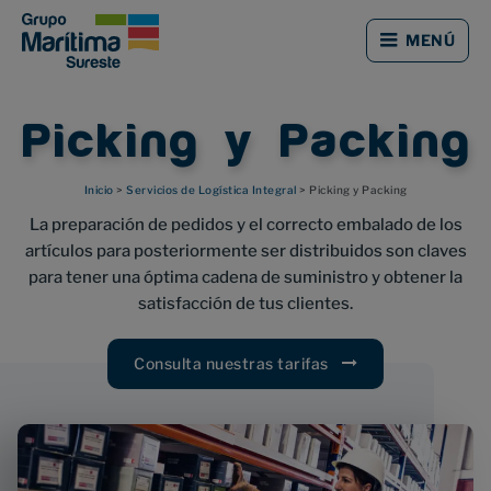
Saltar
Saltar
al
al
MENÚ
contenido
pie
principal
de
página
Picking y Packing
Inicio
>
Servicios de Logística Integral
> Picking y Packing
La preparación de pedidos y el correcto embalado de los
artículos para posteriormente ser distribuidos son claves
para tener una óptima cadena de suministro y obtener la
satisfacción de tus clientes.
Consulta nuestras tarifas